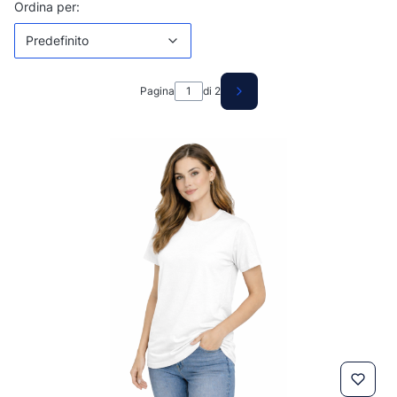
Elenco prodotti
Predefinito
Ordina per:
Predefinito
Pagina
di 2
Prodotti successivi