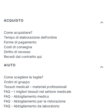
Modelli di T-shirt da donna nella
nostra offerta
Menu a piè di pagina
ACQUISTO
I modelli disponibili sono adattati a diversi
stili e caratteristiche del lavoro nel settore
Come acquistare?
Tempo di elaborazione dell'ordine
della HoReCa:
Forme di pagamento
Costi di consegna
T-shirt aderenti
– eleganti e ordinate,
Diritto di recesso
Recedi dal contratto qui
ideali per cameriere e hostess.
AIUTO
T-shirt classici
– ottimi per bar, gelaterie
e caffè.
Come scegliere la taglia?
T-shirt in tessuto elasticizzato
–
Ordini di gruppo
Tessuti medicali – materiali professionali
garantiscono pieno comfort durante il
FAQ – I migliori tessuti nel settore medicale
lavoro in movimento.
FAQ - Abbigliamento medico
FAQ - Abbigliamento per la ristorazione
T-shirt premium
– ideali per locali che si
FAQ - Abbigliamento da laboratorio