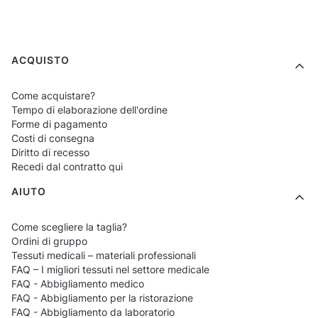
Per quali reparti alberghieri
sono destinate le polo da
uomo?
Menu a piè di pagina
ACQUISTO
Housekeeping
– polo pratiche e ordinate
Come acquistare?
Tempo di elaborazione dell'ordine
per il personale delle camere.
Forme di pagamento
Servizio tecnico e manutenzione
–
Costi di consegna
Diritto di recesso
magliette resistenti, ideali per lavorare in
Recedi dal contratto qui
movimento.
AIUTO
SPA & Wellness
– modelli sobri che si
integrano nell'atmosfera di relax.
Come scegliere la taglia?
Piscine dell'hotel e bagnini
– versioni ad
Ordini di gruppo
Tessuti medicali – materiali professionali
asciugatura rapida per le zone
FAQ – I migliori tessuti nel settore medicale
acquatiche.
FAQ - Abbigliamento medico
FAQ - Abbigliamento per la ristorazione
Reparti F&B e colazione a buffet
– polo
FAQ - Abbigliamento da laboratorio