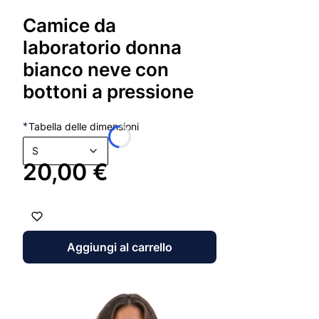
Camice da
laboratorio donna
bianco neve con
bottoni a pressione
*
Tabella delle dimensioni
S
Prezzo
20,00 €
Aggiungi al carrello