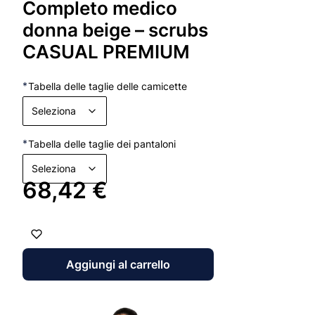
Completo medico
col
pre
donna beige – scrubs
di 
CASUAL PREMIUM
all
ind
res
*
Tabella delle taglie delle camicette
I d
eli
Seleziona
ris
tes
*
Tabella delle taglie dei pantaloni
man
mod
Seleziona
tem
Prezzo
68,42 €
pro
med
Aggiungi al carrello