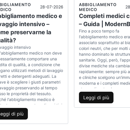
BIGLIAMENTO
ABBIGLIAMENTO
28-07-2026
2
DICO
MEDICO
bigliamento medico e
Completi medici c
vaggio intensivo –
– Guida | Modern
Fino a poco tempo fa
me preservarne la
l'abbigliamento medico era
alità?
associato soprattutto al bi
lavaggio intensivo
colori neutri, che per molti 
l'abbigliamento medico non deve
hanno dominato le struttur
essariamente comportare una
sanitarie. Oggi, però, l'app
dita di qualità, a condizione che
divise mediche sta cambi
gano utilizzati metodi di lavaggio
rapidamente: sempre più a
retti e detergenti adeguati. La
e cliniche scelgono un'imm
ave è scegliere i giusti parametri
moderna e i completi medic
lavaggio preservando al tempo
stanno diventando una par
sso le proprietà del tessuto.
naturale del lavoro quotidi
Leggi di più
ché l'abbigliamento medico è
personale sanitario. Gli scr
tantemente esposto a diversi tipi
colorati uniscono professio
contaminazione, richiede una
personalità, migliorando a
eggi di più
izia regolare e accurata. Tuttavia,
stesso il comfort durante il
ossibile lavarlo senza
l'impressione che il person
promettere la struttura o il
trasmette ai pazienti. In q