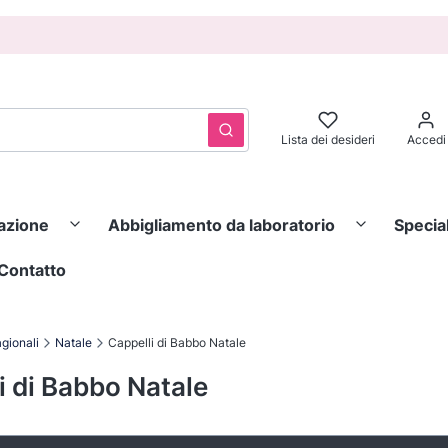
Cancella
Cerca
Lista dei desideri
Accedi
razione
Abbigliamento da laboratorio
Specia
Contatto
gionali
Natale
Cappelli di Babbo Natale
i di Babbo Natale