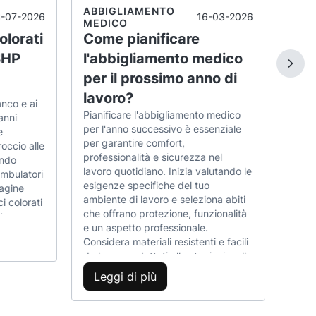
che s
ABBIGLIAMENTO
8-07-2026
16-03-2026
clima
MEDICO
del p
olorati
Come pianificare
moder
BHP
l'abbigliamento medico
tessu
per il prossimo anno di
tagli
Le
movim
lavoro?
anco e ai
privi
Pianificare l'abbigliamento medico
anni
antib
per l'anno successivo è essenziale
e
guard
per garantire comfort,
roccio alle
racco
professionalità e sicurezza nel
ando
panta
lavoro quotidiano. Inizia valutando le
mbulatori
abbin
esigenze specifiche del tuo
agine
neces
ambiente di lavoro e seleziona abiti
i colorati
profe
che offrano protezione, funzionalità
te
l'int
e un aspetto professionale.
ano del
Considera materiali resistenti e facili
ubs
da lavare, adattati alle stagioni e alle
nalità e
specializzazioni mediche. Una scelta
l tempo
Leggi di più
oculata aiuta a prevenire errori e
 lavoro e
garantisce una presentazione
ale
curata, migliorando l'efficienza
uesto