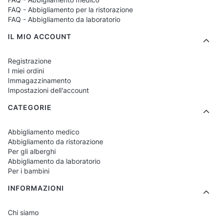
Tipi di camici disponibili con
FAQ - Abbigliamento per la ristorazione
FAQ - Abbigliamento da laboratorio
personalizzazione
IL MIO ACCOUNT
Camici bianchi da laboratorio
– modelli
Registrazione
classici per studenti, allievi e personale
I miei ordini
Immagazzinamento
medico.
Impostazioni dell'account
Camici colorati
– ideali per studi,
CATEGORIE
cliniche, cosmetologia e laboratori
specializzati.
Abbigliamento medico
Abbigliamento da ristorazione
Camici da donna
– sagomati, comodi,
Per gli alberghi
eleganti.
Abbigliamento da laboratorio
Per i bambini
Camici da uomo
– taglio ergonomico e
comfort nei movimenti.
INFORMAZIONI
Modelli unisex
– per scuole e grandi
Chi siamo
gruppi, facili da adattare.