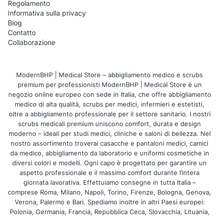
Regolamento
100% cotone
– naturali, traspiranti e
Informativa sulla privacy
Blog
confortevoli, consigliati per lunghe ore di
Contatto
lavoro.
Collaborazione
65% poliestere / 35% cotone
– molto
durevoli, economici e resistenti allo
ModernBHP | Medical Store – abbigliamento medico e scrubs
strappo.
premium per professionisti ModernBHP | Medical Store è un
negozio online europeo con sede in Italia, che offre abbigliamento
medico di alta qualità, scrubs per medici, infermieri e estetisti,
Per chi sono destinati i
oltre a abbigliamento professionale per il settore sanitario. I nostri
scrubs medicali premium uniscono comfort, durata e design
camici da laboratorio con
moderno – ideali per studi medici, cliniche e saloni di bellezza. Nel
nostro assortimento troverai casacche e pantaloni medici, camici
stampa?
da medico, abbigliamento da laboratorio e uniformi cosmetiche in
diversi colori e modelli. Ogni capo è progettato per garantire un
aspetto professionale e il massimo comfort durante l’intera
Scuole superiori e tecnici
– lezioni di
giornata lavorativa. Effettuiamo consegne in tutta Italia –
laboratorio, classi con profili chimici e
comprese Roma, Milano, Napoli, Torino, Firenze, Bologna, Genova,
Verona, Palermo e Bari. Spediamo inoltre in altri Paesi europei:
medici.
Polonia, Germania, Francia, Repubblica Ceca, Slovacchia, Lituania,