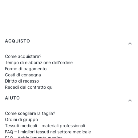
appare professionale anche in formati
molto piccoli, ad esempio per
contrassegnare una posizione.
Assenza di limiti nella forma della grafica
Menu a piè di pagina
ACQUISTO
– DTF consente di posizionare il logo in
qualsiasi forma, senza necessità di
Come acquistare?
contorni o sfondi.
Tempo di elaborazione dell'ordine
Forme di pagamento
Possibilità di stampare piccole serie
–
Costi di consegna
ideale per piccoli gruppi, classi, anni
Diritto di recesso
Recedi dal contratto qui
scolastici o singoli dipendenti.
AIUTO
Contrassegni estetici che promuovono il
prestigio della struttura
– camici
Come scegliere la taglia?
uniformi migliorano la percezione della
Ordini di gruppo
Tessuti medicali – materiali professionali
scuola, del corso o del reparto.
FAQ – I migliori tessuti nel settore medicale
FAQ - Abbigliamento medico