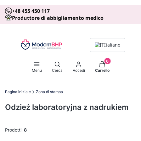
+48 455 450 117
Produttore di abbigliamento medico
Italiano
Prodotti nel carrell
Apri motore di ricerca
Menu
Cerca
Accedi
Carrello
Pagina iniziale
Zona di stampa
Odzież laboratoryjna z nadrukiem
Prodotti:
8