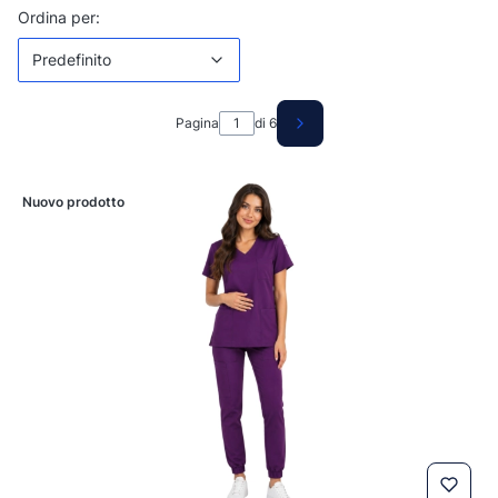
Elenco prodotti
Predefinito
Ordina per:
Predefinito
Pagina
di 6
Prodotti successivi
Nuovo prodotto