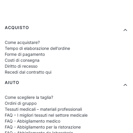
La collezione di completi monocolore
comprende diversi tagli di camicie –
Menu a piè di pagina
ACQUISTO
classiche, sagomate, con bordi, sportive e in
modelli minimalisti. I pantaloni sono
Come acquistare?
Tempo di elaborazione dell'ordine
disponibili come jogger, a sigaretta, modelli
Forme di pagamento
classici e modelli con vita elastica o lacci. In
Costi di consegna
Diritto di recesso
questo modo, ogni donna può creare un set
Recedi dal contratto qui
monocolore perfettamente adattato alle
AIUTO
proprie esigenze.
Come scegliere la taglia?
Estetica e funzionalità in un unico set
Ordini di gruppo
Tessuti medicali – materiali professionali
I completi medici femminili monocolore
non
FAQ – I migliori tessuti nel settore medicale
FAQ - Abbigliamento medico
solo offrono un aspetto elegante, ma anche la
FAQ - Abbigliamento per la ristorazione
FAQ - Abbigliamento da laboratorio