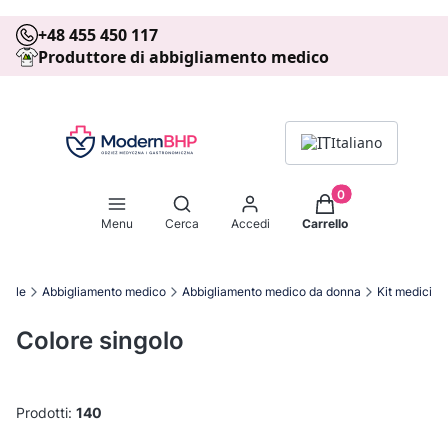
+48 455 450 117
Produttore di abbigliamento medico
Italiano
Prodotti nel carrell
Apri motore di ricerca
Menu
Cerca
Accedi
Carrello
ziale
Abbigliamento medico
Abbigliamento medico da donna
Kit medici
Colore singolo
Prodotti:
140