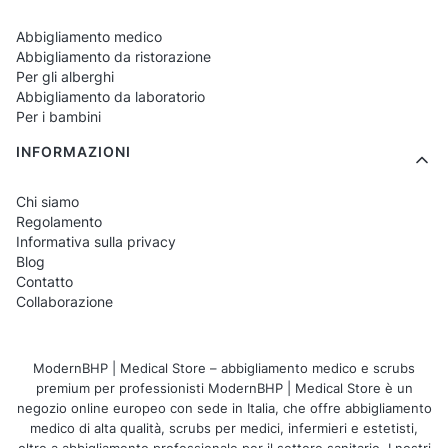
richiesto un colore uniforme
Abbigliamento medico
dell'abbigliamento.
Abbigliamento da ristorazione
Per gli alberghi
3. Le magliette sono unisex?
Abbigliamento da laboratorio
Per i bambini
La maggior parte dei modelli ha un taglio
INFORMAZIONI
universale, adatto a qualsiasi silhouette.
Chi siamo
4. I materiali sono traspiranti?
Regolamento
Sì, le magliette sono realizzate con tessuti
Informativa sulla privacy
Blog
naturali o misti che garantiscono comfort e
Contatto
traspirabilità.
Collaborazione
5. Per chi sono consigliate?
ModernBHP | Medical Store – abbigliamento medico e scrubs
Per medici, infermieri, fisioterapisti,
premium per professionisti ModernBHP | Medical Store è un
cosmetologi, studenti e tutti gli appassionati
negozio online europeo con sede in Italia, che offre abbigliamento
medico di alta qualità, scrubs per medici, infermieri e estetisti,
del tema medico.