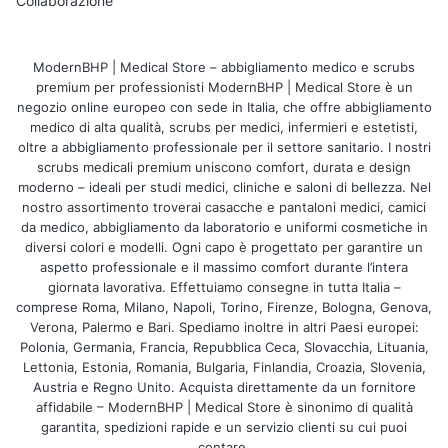
Collaborazione
Sì, i modelli elastici offrono comfort e libertà
di movimento anche durante un servizio
intenso.
ModernBHP | Medical Store – abbigliamento medico e scrubs
premium per professionisti ModernBHP | Medical Store è un
negozio online europeo con sede in Italia, che offre abbigliamento
I bracciali si abbinano agli uniformi da
medico di alta qualità, scrubs per medici, infermieri e estetisti,
cameriere?
oltre a abbigliamento professionale per il settore sanitario. I nostri
scrubs medicali premium uniscono comfort, durata e design
moderno – ideali per studi medici, cliniche e saloni di bellezza. Nel
Assolutamente – sono un accessorio classico
nostro assortimento troverai casacche e pantaloni medici, camici
che appare fantastico con una camicia e un
da medico, abbigliamento da laboratorio e uniformi cosmetiche in
diversi colori e modelli. Ogni capo è progettato per garantire un
grembiule.
aspetto professionale e il massimo comfort durante l’intera
giornata lavorativa. Effettuiamo consegne in tutta Italia –
I bracciali sono unisex?
comprese Roma, Milano, Napoli, Torino, Firenze, Bologna, Genova,
Verona, Palermo e Bari. Spediamo inoltre in altri Paesi europei:
Polonia, Germania, Francia, Repubblica Ceca, Slovacchia, Lituania,
Sì, la maggior parte dei modelli si adatta sia a
Lettonia, Estonia, Romania, Bulgaria, Finlandia, Croazia, Slovenia,
uniformi femminili che maschili.
Austria e Regno Unito. Acquista direttamente da un fornitore
affidabile – ModernBHP | Medical Store è sinonimo di qualità
garantita, spedizioni rapide e un servizio clienti su cui puoi
A quali locali si abbinano meglio i
contare.