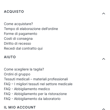
Baristi e bariste
– si abbinano
perfettamente a camicie e grembiuli.
Menu a piè di pagina
ACQUISTO
Personale di caffè e bistrò
– accessorio
Come acquistare?
alla moda in stile casual o industriale.
Tempo di elaborazione dell'ordine
Food truck e street food
– elemento di
Forme di pagamento
Costi di consegna
stile adatto a concetti più informali.
Diritto di recesso
Catering e eventi
– aggiungono classe
Recedi dal contratto qui
durante il servizio delle cerimonie.
AIUTO
Hotel
– ideali per i reparti food &
Come scegliere la taglia?
beverage che richiedono coerenza ed
Ordini di gruppo
eleganza.
Tessuti medicali – materiali professionali
FAQ – I migliori tessuti nel settore medicale
FAQ - Abbigliamento medico
Quali bracciali puoi trovare in questa
FAQ - Abbigliamento per la ristorazione
categoria?
FAQ - Abbigliamento da laboratorio
IL MIO ACCOUNT
Bracciali classici
– look senza tempo,