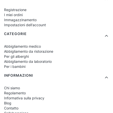
adatti a qualsiasi uniforme.
Registrazione
Bracciali elastici
– massima comodità e
I miei ordini
Immagazzinamento
libertà di movimento.
Impostazioni dell'account
Bracciali in colori universali
– neri, blu
CATEGORIE
scuro, borgogna – ideali per lo stile del
locale.
Abbigliamento medico
Abbigliamento da ristorazione
Modelli unisex
– adatti a tutto il
Per gli alberghi
personale, indipendentemente dalla
Abbigliamento da laboratorio
Per i bambini
posizione.
INFORMAZIONI
FAQ – Bracciali per pantaloni
Chi siamo
Regolamento
I bracciali sono comodi durante tutto
Informativa sulla privacy
il giorno di lavoro?
Blog
Contatto