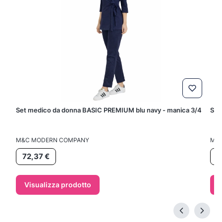
Set medico da donna BASIC PREMIUM blu navy - manica 3/4
Set
FABBRICANTE
FAB
M&C MODERN COMPANY
M&
Prezzo
Pr
72,37 €
7
Visualizza prodotto