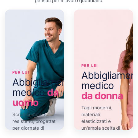
pensati per il lavoro quotidiano.
PER LEI
Abbigliamen
PER LUI
Abbigliamento
medico
medico
da
da donna
uomo
Tagli moderni,
Scrub comodi e
materiali
resistenti, progettati
elasticizzati e
per giornate di
un'ampia scelta di
lavoro intense.
colori.