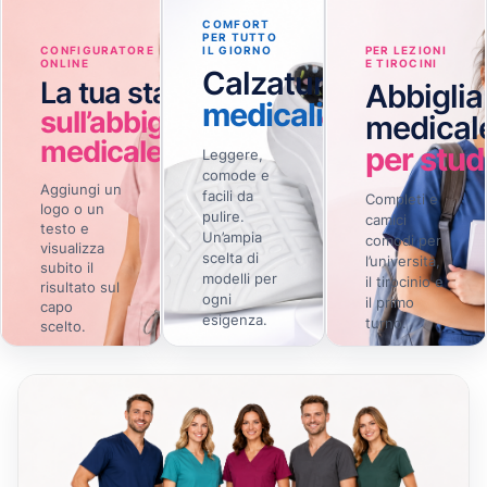
COMFORT
PER TUTTO
CONFIGURATORE
IL GIORNO
PER LEZIONI
ONLINE
E TIROCINI
Calzature
La tua stampa
Abbigli
medicali
sull’abbigliamento
medical
medicale
per stud
Leggere,
comode e
Aggiungi un
facili da
Completi e
logo o un
pulire.
camici
testo e
Un’ampia
comodi per
visualizza
scelta di
l’università,
subito il
modelli per
il tirocinio e
risultato sul
ogni
il primo
capo
esigenza.
turno.
scelto.
Crea
Scopri le
Scopri la
→
→
→
online
calzature
selezione