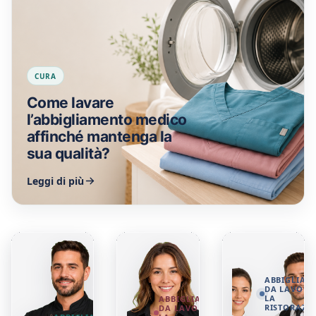
CURA
Come lavare
l’abbigliamento medico
affinché mantenga la
sua qualità?
Leggi di più
ABBIGLIAM
DA LAVORO
LA
ABBIGLIAMENTO
RISTORAZI
DA LAVORO PER