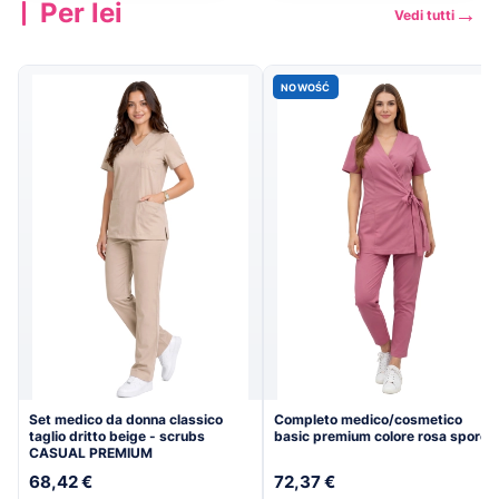
Per lei
→
Vedi tutti
Scopri la
Scopri la
→
→
collezione
collezione
NOWOŚĆ
Set medico da donna classico
Completo medico/cosmetico
taglio dritto beige - scrubs
basic premium colore rosa sporco
CASUAL PREMIUM
68,42 €
72,37 €