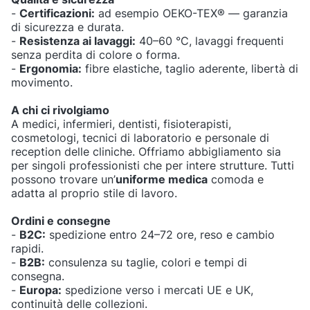
-
Certificazioni:
ad esempio OEKO-TEX® — garanzia
di sicurezza e durata.
-
Resistenza ai lavaggi:
40–60 °C, lavaggi frequenti
senza perdita di colore o forma.
-
Ergonomia:
fibre elastiche, taglio aderente, libertà di
movimento.
A chi ci rivolgiamo
A medici, infermieri, dentisti, fisioterapisti,
cosmetologi, tecnici di laboratorio e personale di
reception delle cliniche. Offriamo abbigliamento sia
per singoli professionisti che per intere strutture. Tutti
possono trovare un’
uniforme medica
comoda e
adatta al proprio stile di lavoro.
Ordini e consegne
-
B2C:
spedizione entro 24–72 ore, reso e cambio
rapidi.
-
B2B:
consulenza su taglie, colori e tempi di
consegna.
-
Europa:
spedizione verso i mercati UE e UK,
continuità delle collezioni.