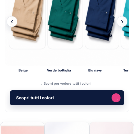
‹
›
Beige
Verde bottiglia
Blu navy
Turch
←
Scorri per vedere tutti i colori
→
→
Scopri tutti i colori